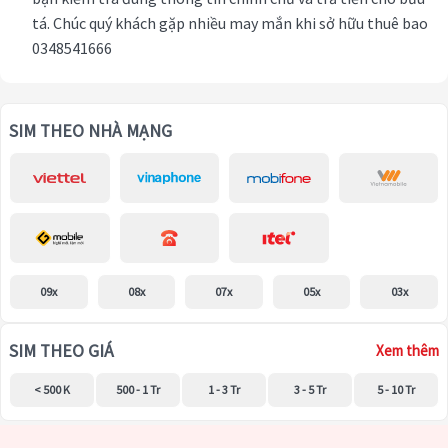
tá. Chúc quý khách gặp nhiều may mắn khi sở hữu thuê bao
0348541666
SIM THEO NHÀ MẠNG
09x
08x
07x
05x
03x
SIM THEO GIÁ
Xem thêm
< 500 K
500 - 1 Tr
1 - 3 Tr
3 - 5 Tr
5 - 10 Tr