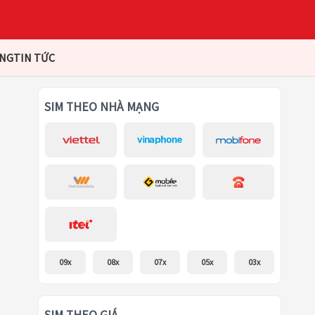
ÀNG
TIN TỨC
SIM THEO NHÀ MẠNG
09x
08x
07x
05x
03x