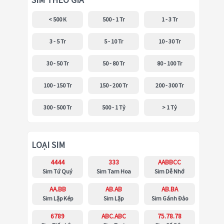
SIM THEO GIÁ
< 500 K
500 - 1 Tr
1 - 3 Tr
3 - 5 Tr
5 - 10 Tr
10 - 30 Tr
30 - 50 Tr
50 - 80 Tr
80 - 100 Tr
100 - 150 Tr
150 - 200 Tr
200 - 300 Tr
300 - 500 Tr
500 - 1 Tỷ
> 1 Tỷ
LOẠI SIM
4444
333
AABBCC
Sim Tứ Quý
Sim Tam Hoa
Sim Dễ Nhớ
AA.BB
AB.AB
AB.BA
Sim Lặp Kép
Sim Lặp
Sim Gánh Đảo
6789
ABC.ABC
75.78.78