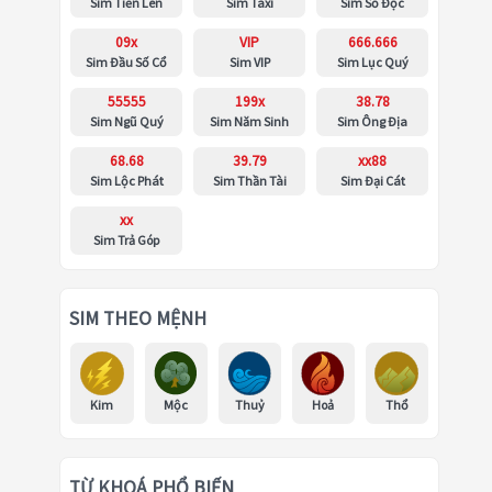
Sim Tiến Lên
Sim Taxi
Sim Số Độc
09x
VIP
666.666
Sim Đầu Số Cổ
Sim VIP
Sim Lục Quý
55555
199x
38.78
Sim Ngũ Quý
Sim Năm Sinh
Sim Ông Địa
68.68
39.79
xx88
Sim Lộc Phát
Sim Thần Tài
Sim Đại Cát
xx
Sim Trả Góp
SIM THEO MỆNH
Kim
Mộc
Thuỷ
Hoả
Thổ
TỪ KHOÁ PHỔ BIẾN