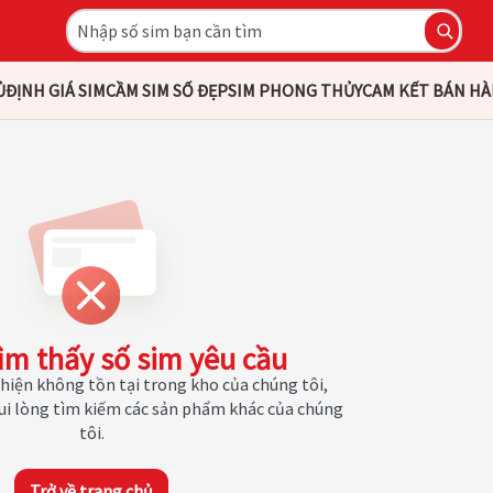
Ủ
ĐỊNH GIÁ SIM
CẦM SIM SỐ ĐẸP
SIM PHONG THỦY
CAM KẾT BÁN H
ìm thấy số sim yêu cầu
hiện không tồn tại trong kho của chúng tôi,
Vui lòng tìm kiếm các sản phẩm khác của chúng
tôi.
Trở về trang chủ