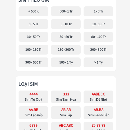
SIM THEO GIÁ
< 500 K
500 - 1 Tr
1 - 3 Tr
3 - 5 Tr
5 - 10 Tr
10 - 30 Tr
30 - 50 Tr
50 - 80 Tr
80 - 100 Tr
100 - 150 Tr
150 - 200 Tr
200 - 300 Tr
300 - 500 Tr
500 - 1 Tỷ
> 1 Tỷ
LOẠI SIM
4444
333
AABBCC
Sim Tứ Quý
Sim Tam Hoa
Sim Dễ Nhớ
AA.BB
AB.AB
AB.BA
Sim Lặp Kép
Sim Lặp
Sim Gánh Đảo
6789
ABC.ABC
75.78.78