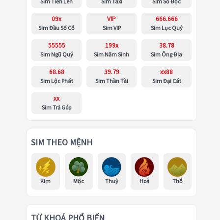
Sim Tiến Lên
Sim Taxi
Sim Số Độc
09x
VIP
666.666
Sim Đầu Số Cổ
Sim VIP
Sim Lục Quý
55555
199x
38.78
Sim Ngũ Quý
Sim Năm Sinh
Sim Ông Địa
68.68
39.79
xx88
Sim Lộc Phát
Sim Thần Tài
Sim Đại Cát
xx
Sim Trả Góp
SIM THEO MỆNH
Kim
Mộc
Thuỷ
Hoả
Thổ
TỪ KHOÁ PHỔ BIẾN