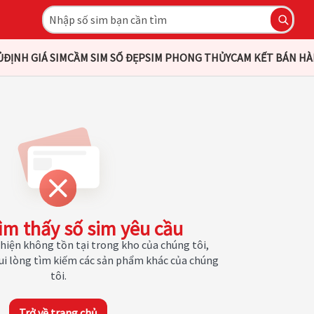
Ủ
ĐỊNH GIÁ SIM
CẦM SIM SỐ ĐẸP
SIM PHONG THỦY
CAM KẾT BÁN H
ìm thấy số sim yêu cầu
hiện không tồn tại trong kho của chúng tôi,
Vui lòng tìm kiếm các sản phẩm khác của chúng
tôi.
Trở về trang chủ