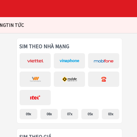
ÀNG
TIN TỨC
SIM THEO NHÀ MẠNG
09x
08x
07x
05x
03x