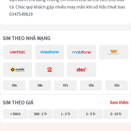
tá. Chúc quý khách gặp nhiều may mắn khi sở hữu thuê bao
0347549819
SIM THEO NHÀ MẠNG
09x
08x
07x
05x
03x
SIM THEO GIÁ
Xem thêm
< 500 K
500 - 1 Tr
1 - 3 Tr
3 - 5 Tr
5 - 10 Tr