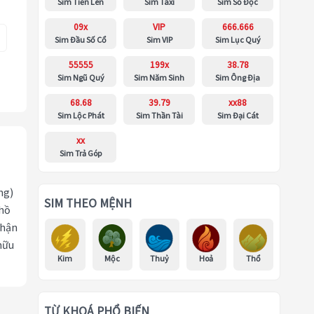
Sim Tiến Lên
Sim Taxi
Sim Số Độc
09x
VIP
666.666
Sim Đầu Số Cổ
Sim VIP
Sim Lục Quý
55555
199x
38.78
Sim Ngũ Quý
Sim Năm Sinh
Sim Ông Địa
68.68
39.79
xx88
Sim Lộc Phát
Sim Thần Tài
Sim Đại Cát
xx
Sim Trả Góp
ng)
SIM THEO MỆNH
 hồ
nhận
hữu
Kim
Mộc
Thuỷ
Hoả
Thổ
TỪ KHOÁ PHỔ BIẾN