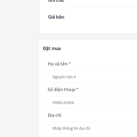
Ghi chú:
Giá bán:
Đặt mua
Họ và tên
*
Số điện thoại
*
Địa chỉ