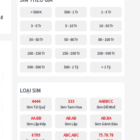
SIM THEO GIÁ
< 500 K
500 - 1 Tr
1 - 3 Tr
 ₫
3 - 5 Tr
5 - 10 Tr
10 - 30 Tr
30 - 50 Tr
50 - 80 Tr
80 - 100 Tr
100 - 150 Tr
150 - 200 Tr
200 - 300 Tr
300 - 500 Tr
500 - 1 Tỷ
> 1 Tỷ
LOẠI SIM
4444
333
AABBCC
Sim Tứ Quý
Sim Tam Hoa
Sim Dễ Nhớ
AA.BB
AB.AB
AB.BA
Sim Lặp Kép
Sim Lặp
Sim Gánh Đảo
6789
ABC.ABC
75.78.78