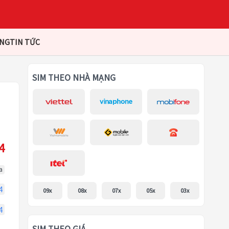
ÀNG
TIN TỨC
SIM THEO NHÀ MẠNG
4
a
4
09x
08x
07x
05x
03x
4