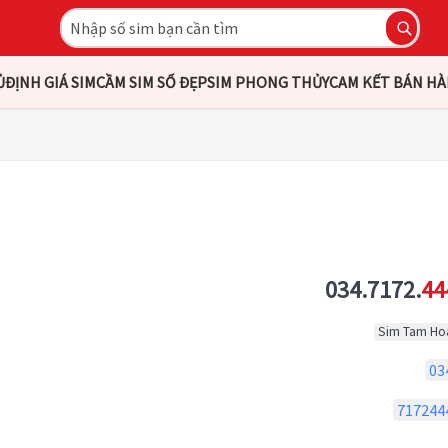
Ủ
ĐỊNH GIÁ SIM
CẦM SIM SỐ ĐẸP
SIM PHONG THỦY
CAM KẾT BÁN H
034.7172.
44
Sim Tam Ho
03
717244