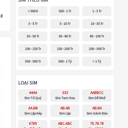
SIM THEO GIÁ
< 500 K
500 - 1 Tr
1 - 3 Tr
 ₫
3 - 5 Tr
5 - 10 Tr
10 - 30 Tr
30 - 50 Tr
50 - 80 Tr
80 - 100 Tr
100 - 150 Tr
150 - 200 Tr
200 - 300 Tr
300 - 500 Tr
500 - 1 Tỷ
> 1 Tỷ
LOẠI SIM
4444
333
AABBCC
Sim Tứ Quý
Sim Tam Hoa
Sim Dễ Nhớ
AA.BB
AB.AB
AB.BA
Sim Lặp Kép
Sim Lặp
Sim Gánh Đảo
6789
ABC.ABC
75.78.78