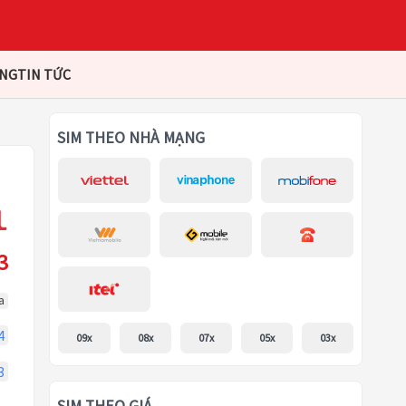
ÀNG
TIN TỨC
SIM THEO NHÀ MẠNG
3
a
4
09x
08x
07x
05x
03x
3