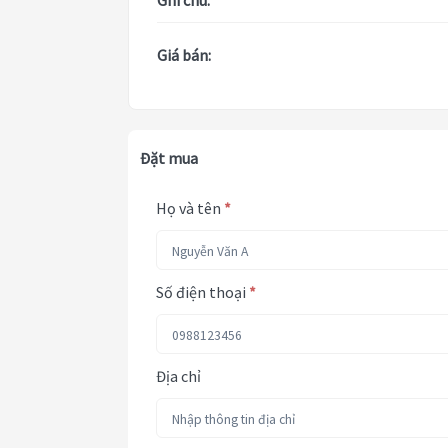
Ghi chú:
Giá bán:
Đặt mua
Họ và tên
*
Số điện thoại
*
Địa chỉ