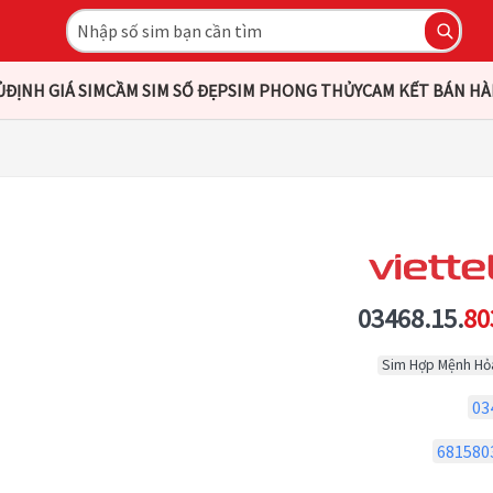
Ủ
ĐỊNH GIÁ SIM
CẦM SIM SỐ ĐẸP
SIM PHONG THỦY
CAM KẾT BÁN H
03468.15.
80
Sim Hợp Mệnh Hỏ
03
681580