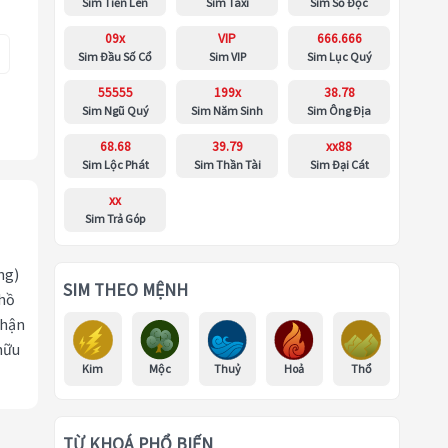
Sim Tiến Lên
Sim Taxi
Sim Số Độc
09x
VIP
666.666
Sim Đầu Số Cổ
Sim VIP
Sim Lục Quý
55555
199x
38.78
Sim Ngũ Quý
Sim Năm Sinh
Sim Ông Địa
68.68
39.79
xx88
Sim Lộc Phát
Sim Thần Tài
Sim Đại Cát
xx
Sim Trả Góp
ng)
SIM THEO MỆNH
 hồ
nhận
hữu
Kim
Mộc
Thuỷ
Hoả
Thổ
TỪ KHOÁ PHỔ BIẾN