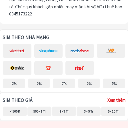
tá. Chúc quý khách gặp nhiều may mắn khi sở hữu thuê bao
0345173222
SIM THEO NHÀ MẠNG
09x
08x
07x
05x
03x
SIM THEO GIÁ
Xem thêm
< 500 K
500 - 1 Tr
1 - 3 Tr
3 - 5 Tr
5 - 10 Tr