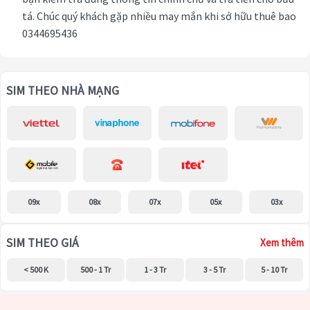
tá. Chúc quý khách gặp nhiều may mắn khi sở hữu thuê bao
0344695436
SIM THEO NHÀ MẠNG
09x
08x
07x
05x
03x
SIM THEO GIÁ
Xem thêm
< 500 K
500 - 1 Tr
1 - 3 Tr
3 - 5 Tr
5 - 10 Tr