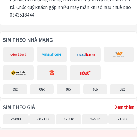
tá. Chúc quý khách gặp nhiều may mắn khi sở hữu thuê bao
0343518444
SIM THEO NHÀ MẠNG
09x
08x
07x
05x
03x
SIM THEO GIÁ
Xem thêm
< 500 K
500 - 1 Tr
1 - 3 Tr
3 - 5 Tr
5 - 10 Tr