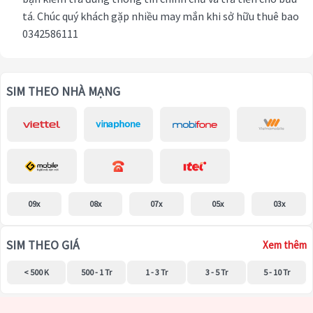
tá. Chúc quý khách gặp nhiều may mắn khi sở hữu thuê bao
0342586111
SIM THEO NHÀ MẠNG
09x
08x
07x
05x
03x
SIM THEO GIÁ
Xem thêm
< 500 K
500 - 1 Tr
1 - 3 Tr
3 - 5 Tr
5 - 10 Tr