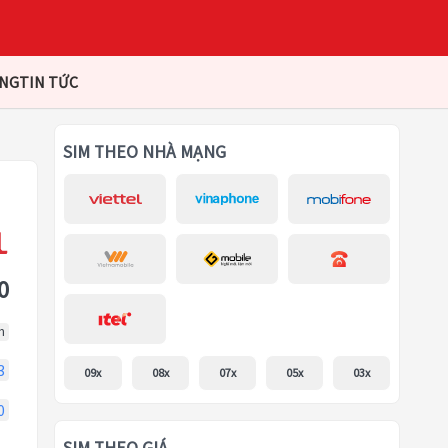
ÀNG
TIN TỨC
SIM THEO NHÀ MẠNG
0
m
3
09x
08x
07x
05x
03x
0