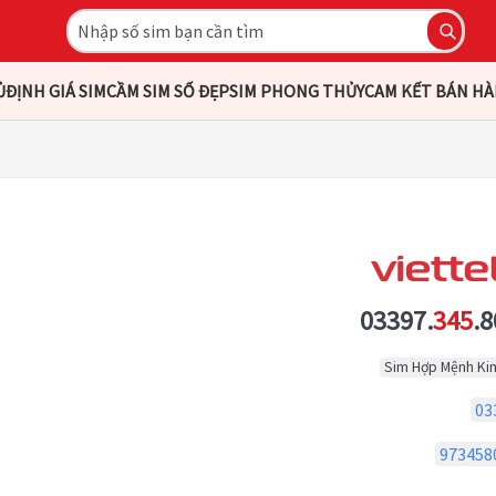
Ủ
ĐỊNH GIÁ SIM
CẦM SIM SỐ ĐẸP
SIM PHONG THỦY
CAM KẾT BÁN H
03397.
345
.8
Sim Hợp Mệnh Ki
03
973458