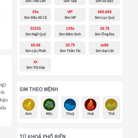
Sim Tiến Lên
Sim Taxi
Sim Số Độc
09x
VIP
666.666
Sim Đầu Số Cổ
Sim VIP
Sim Lục Quý
55555
199x
38.78
Sim Ngũ Quý
Sim Năm Sinh
Sim Ông Địa
68.68
39.79
xx88
Sim Lộc Phát
Sim Thần Tài
Sim Đại Cát
xx
Sim Trả Góp
ng)
SIM THEO MỆNH
 hồ
nhận
hữu
Kim
Mộc
Thuỷ
Hoả
Thổ
TỪ KHOÁ PHỔ BIẾN