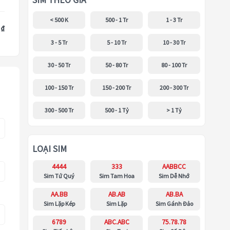
SIM THEO GIÁ
< 500 K
500 - 1 Tr
1 - 3 Tr
 ₫
3 - 5 Tr
5 - 10 Tr
10 - 30 Tr
30 - 50 Tr
50 - 80 Tr
80 - 100 Tr
100 - 150 Tr
150 - 200 Tr
200 - 300 Tr
300 - 500 Tr
500 - 1 Tỷ
> 1 Tỷ
LOẠI SIM
4444
333
AABBCC
Sim Tứ Quý
Sim Tam Hoa
Sim Dễ Nhớ
AA.BB
AB.AB
AB.BA
Sim Lặp Kép
Sim Lặp
Sim Gánh Đảo
6789
ABC.ABC
75.78.78