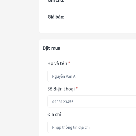
Ghi chú:
Giá bán:
Đặt mua
Họ và tên
*
Số điện thoại
*
Địa chỉ