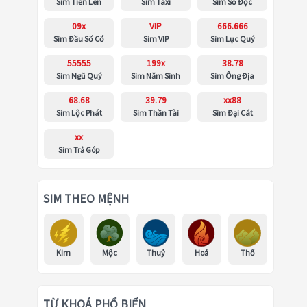
Sim Tiến Lên
Sim Taxi
Sim Số Độc
09x
VIP
666.666
Sim Đầu Số Cổ
Sim VIP
Sim Lục Quý
55555
199x
38.78
Sim Ngũ Quý
Sim Năm Sinh
Sim Ông Địa
68.68
39.79
xx88
Sim Lộc Phát
Sim Thần Tài
Sim Đại Cát
xx
Sim Trả Góp
SIM THEO MỆNH
Kim
Mộc
Thuỷ
Hoả
Thổ
TỪ KHOÁ PHỔ BIẾN