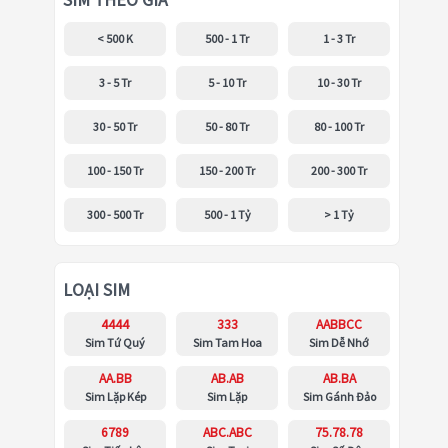
SIM THEO GIÁ
< 500 K
500 - 1 Tr
1 - 3 Tr
3 - 5 Tr
5 - 10 Tr
10 - 30 Tr
30 - 50 Tr
50 - 80 Tr
80 - 100 Tr
100 - 150 Tr
150 - 200 Tr
200 - 300 Tr
300 - 500 Tr
500 - 1 Tỷ
> 1 Tỷ
LOẠI SIM
4444
333
AABBCC
Sim Tứ Quý
Sim Tam Hoa
Sim Dễ Nhớ
AA.BB
AB.AB
AB.BA
Sim Lặp Kép
Sim Lặp
Sim Gánh Đảo
6789
ABC.ABC
75.78.78