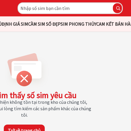
Ủ
ĐỊNH GIÁ SIM
CẦM SIM SỐ ĐẸP
SIM PHONG THỦY
CAM KẾT BÁN H
ìm thấy số sim yêu cầu
hiện không tồn tại trong kho của chúng tôi,
Vui lòng tìm kiếm các sản phẩm khác của chúng
tôi.
Trở về trang chủ