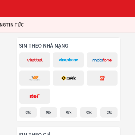
ÀNG
TIN TỨC
SIM THEO NHÀ MẠNG
09x
08x
07x
05x
03x