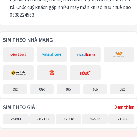
tá. Chúc quý khách gặp nhiều may mắn khi sở hữu thuê bao
0338224583
SIM THEO NHÀ MẠNG
09x
08x
07x
05x
03x
SIM THEO GIÁ
Xem thêm
< 500 K
500 - 1 Tr
1 - 3 Tr
3 - 5 Tr
5 - 10 Tr