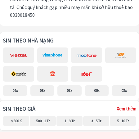
tá. Chúc quý khách gặp nhiều may mắn khi sở hữu thuê bao
0338018450
SIM THEO NHÀ MẠNG
09x
08x
07x
05x
03x
SIM THEO GIÁ
Xem thêm
< 500 K
500 - 1 Tr
1 - 3 Tr
3 - 5 Tr
5 - 10 Tr