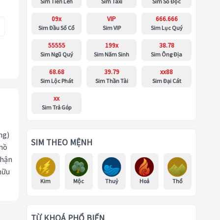
Sim Tiến Lên
Sim Taxi
Sim Số Độc
09x
VIP
666.666
Sim Đầu Số Cổ
Sim VIP
Sim Lục Quý
55555
199x
38.78
Sim Ngũ Quý
Sim Năm Sinh
Sim Ông Địa
68.68
39.79
xx88
Sim Lộc Phát
Sim Thần Tài
Sim Đại Cát
xx
Sim Trả Góp
ng)
SIM THEO MỆNH
 hồ
nhận
hữu
Kim
Mộc
Thuỷ
Hoả
Thổ
TỪ KHOÁ PHỔ BIẾN