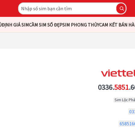
Ủ
ĐỊNH GIÁ SIM
CẦM SIM SỐ ĐẸP
SIM PHONG THỦY
CAM KẾT BÁN H
0336.
5851
.6
Sim Lộc Phá
03
658516