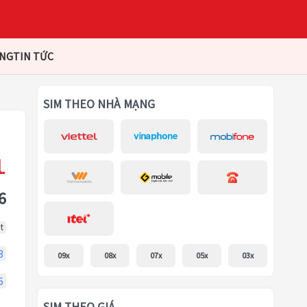
ÀNG
TIN TỨC
SIM THEO NHÀ MẠNG
6
t
3
09x
08x
07x
05x
03x
6