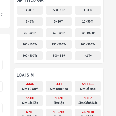
SIM THEO GIÁ
< 500 K
500 - 1 Tr
1 - 3 Tr
 ₫
3 - 5 Tr
5 - 10 Tr
10 - 30 Tr
30 - 50 Tr
50 - 80 Tr
80 - 100 Tr
100 - 150 Tr
150 - 200 Tr
200 - 300 Tr
300 - 500 Tr
500 - 1 Tỷ
> 1 Tỷ
LOẠI SIM
4444
333
AABBCC
Sim Tứ Quý
Sim Tam Hoa
Sim Dễ Nhớ
AA.BB
AB.AB
AB.BA
Sim Lặp Kép
Sim Lặp
Sim Gánh Đảo
6789
ABC.ABC
75.78.78