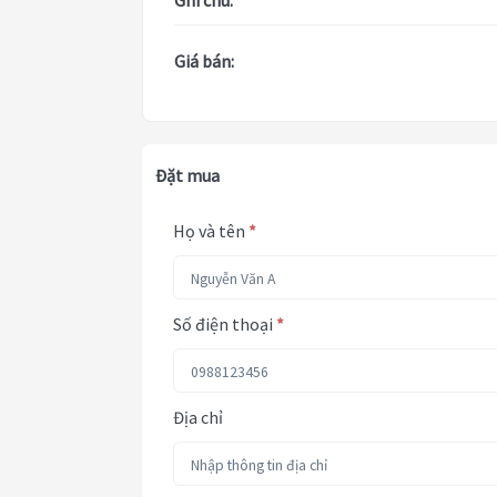
Ghi chú:
Giá bán:
Đặt mua
Họ và tên
*
Số điện thoại
*
Địa chỉ