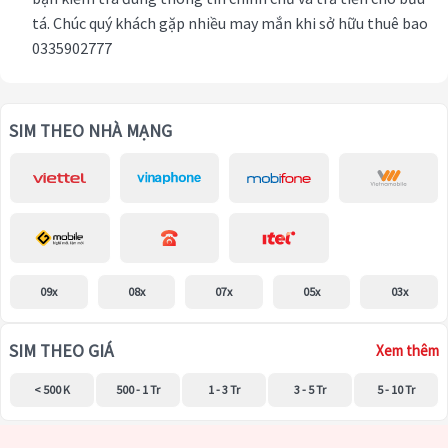
tá. Chúc quý khách gặp nhiều may mắn khi sở hữu thuê bao
0335902777
SIM THEO NHÀ MẠNG
09x
08x
07x
05x
03x
SIM THEO GIÁ
Xem thêm
< 500 K
500 - 1 Tr
1 - 3 Tr
3 - 5 Tr
5 - 10 Tr