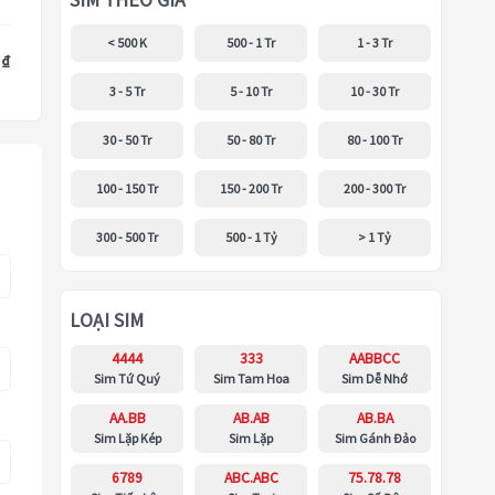
SIM THEO GIÁ
< 500 K
500 - 1 Tr
1 - 3 Tr
 ₫
3 - 5 Tr
5 - 10 Tr
10 - 30 Tr
30 - 50 Tr
50 - 80 Tr
80 - 100 Tr
100 - 150 Tr
150 - 200 Tr
200 - 300 Tr
300 - 500 Tr
500 - 1 Tỷ
> 1 Tỷ
LOẠI SIM
4444
333
AABBCC
Sim Tứ Quý
Sim Tam Hoa
Sim Dễ Nhớ
AA.BB
AB.AB
AB.BA
Sim Lặp Kép
Sim Lặp
Sim Gánh Đảo
6789
ABC.ABC
75.78.78