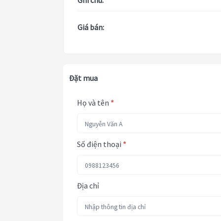
Ghi chú:
Giá bán:
Đặt mua
Họ và tên
*
Số điện thoại
*
Địa chỉ