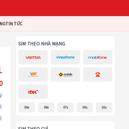
ÀNG
TIN TỨC
SIM THEO NHÀ MẠNG
0
ý
3
09x
08x
07x
05x
03x
0