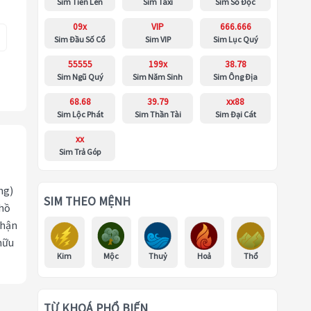
Sim Tiến Lên
Sim Taxi
Sim Số Độc
09x
VIP
666.666
Sim Đầu Số Cổ
Sim VIP
Sim Lục Quý
55555
199x
38.78
Sim Ngũ Quý
Sim Năm Sinh
Sim Ông Địa
68.68
39.79
xx88
Sim Lộc Phát
Sim Thần Tài
Sim Đại Cát
xx
Sim Trả Góp
ng)
SIM THEO MỆNH
 hồ
nhận
hữu
Kim
Mộc
Thuỷ
Hoả
Thổ
TỪ KHOÁ PHỔ BIẾN