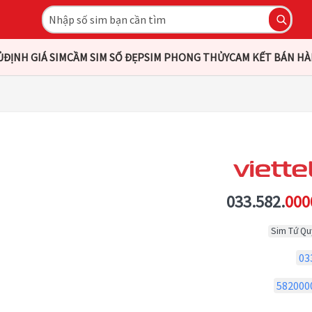
Ủ
ĐỊNH GIÁ SIM
CẦM SIM SỐ ĐẸP
SIM PHONG THỦY
CAM KẾT BÁN H
033.582.
000
Sim Tứ Qu
03
582000