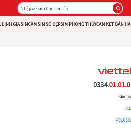
Ủ
ĐỊNH GIÁ SIM
CẦM SIM SỐ ĐẸP
SIM PHONG THỦY
CAM KẾT BÁN H
0334.
01.01.0
Sim Tax
03
401010