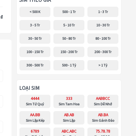
SIM THEO GIÁ
< 500 K
500 - 1 Tr
1 - 3 Tr
 ₫
3 - 5 Tr
5 - 10 Tr
10 - 30 Tr
30 - 50 Tr
50 - 80 Tr
80 - 100 Tr
100 - 150 Tr
150 - 200 Tr
200 - 300 Tr
300 - 500 Tr
500 - 1 Tỷ
> 1 Tỷ
LOẠI SIM
4444
333
AABBCC
Sim Tứ Quý
Sim Tam Hoa
Sim Dễ Nhớ
AA.BB
AB.AB
AB.BA
Sim Lặp Kép
Sim Lặp
Sim Gánh Đảo
6789
ABC.ABC
75.78.78