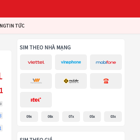
ÀNG
TIN TỨC
SIM THEO NHÀ MẠNG
1
i
3
09x
08x
07x
05x
03x
1