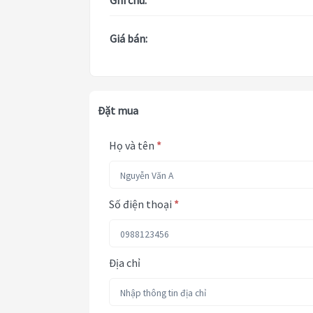
Ghi chú:
Giá bán:
Đặt mua
Họ và tên
*
Số điện thoại
*
Địa chỉ