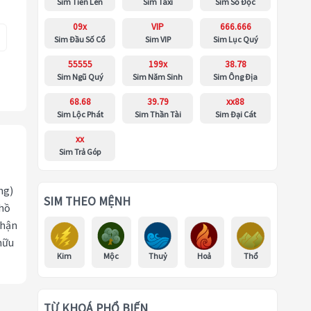
Sim Tiến Lên
Sim Taxi
Sim Số Độc
09x
VIP
666.666
Sim Đầu Số Cổ
Sim VIP
Sim Lục Quý
55555
199x
38.78
Sim Ngũ Quý
Sim Năm Sinh
Sim Ông Địa
68.68
39.79
xx88
Sim Lộc Phát
Sim Thần Tài
Sim Đại Cát
xx
Sim Trả Góp
ng)
SIM THEO MỆNH
 hồ
nhận
hữu
Kim
Mộc
Thuỷ
Hoả
Thổ
TỪ KHOÁ PHỔ BIẾN