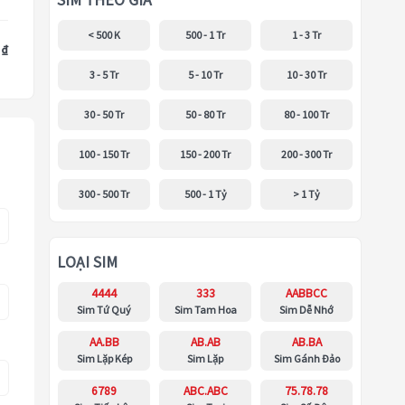
SIM THEO GIÁ
< 500 K
500 - 1 Tr
1 - 3 Tr
 ₫
3 - 5 Tr
5 - 10 Tr
10 - 30 Tr
30 - 50 Tr
50 - 80 Tr
80 - 100 Tr
100 - 150 Tr
150 - 200 Tr
200 - 300 Tr
300 - 500 Tr
500 - 1 Tỷ
> 1 Tỷ
LOẠI SIM
4444
333
AABBCC
Sim Tứ Quý
Sim Tam Hoa
Sim Dễ Nhớ
AA.BB
AB.AB
AB.BA
Sim Lặp Kép
Sim Lặp
Sim Gánh Đảo
6789
ABC.ABC
75.78.78