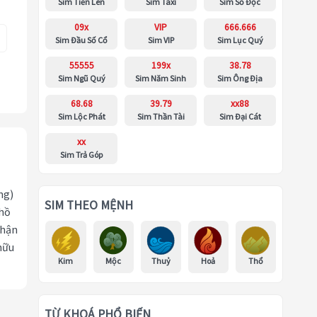
Sim Tiến Lên
Sim Taxi
Sim Số Độc
09x
VIP
666.666
Sim Đầu Số Cổ
Sim VIP
Sim Lục Quý
55555
199x
38.78
Sim Ngũ Quý
Sim Năm Sinh
Sim Ông Địa
68.68
39.79
xx88
Sim Lộc Phát
Sim Thần Tài
Sim Đại Cát
xx
Sim Trả Góp
ng)
SIM THEO MỆNH
 hồ
nhận
hữu
Kim
Mộc
Thuỷ
Hoả
Thổ
TỪ KHOÁ PHỔ BIẾN