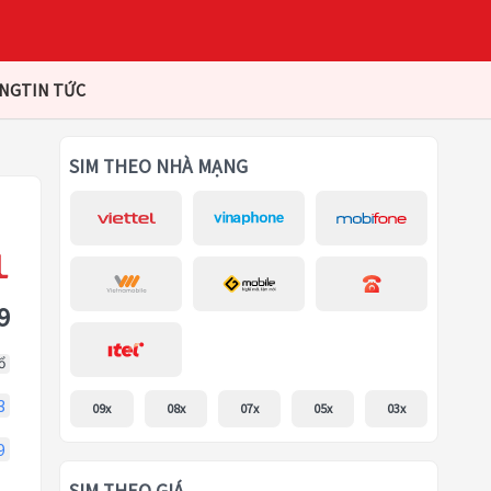
ÀNG
TIN TỨC
SIM THEO NHÀ MẠNG
9
ổ
3
09x
08x
07x
05x
03x
9