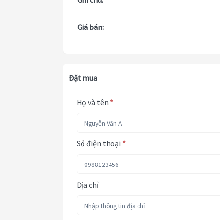
Ghi chú:
Giá bán:
Đặt mua
Họ và tên
*
Số điện thoại
*
Địa chỉ