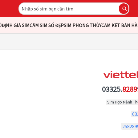
Ủ
ĐỊNH GIÁ SIM
CẦM SIM SỐ ĐẸP
SIM PHONG THỦY
CAM KẾT BÁN H
03325.
8289
Sim Hợp Mệnh Th
03
258289