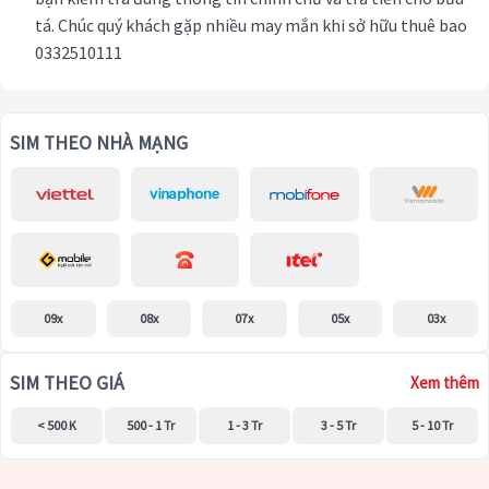
tá. Chúc quý khách gặp nhiều may mắn khi sở hữu thuê bao
0332510111
SIM THEO NHÀ MẠNG
09x
08x
07x
05x
03x
SIM THEO GIÁ
Xem thêm
< 500 K
500 - 1 Tr
1 - 3 Tr
3 - 5 Tr
5 - 10 Tr