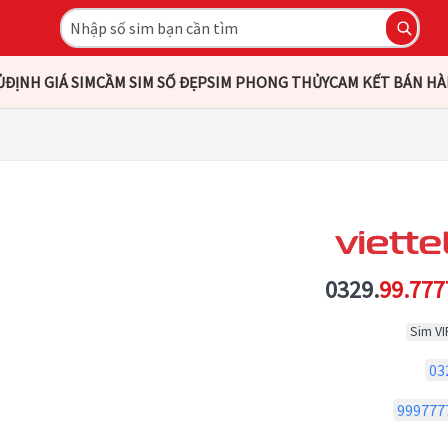
Ủ
ĐỊNH GIÁ SIM
CẦM SIM SỐ ĐẸP
SIM PHONG THỦY
CAM KẾT BÁN H
0329.
99.777
Sim VI
03
999777