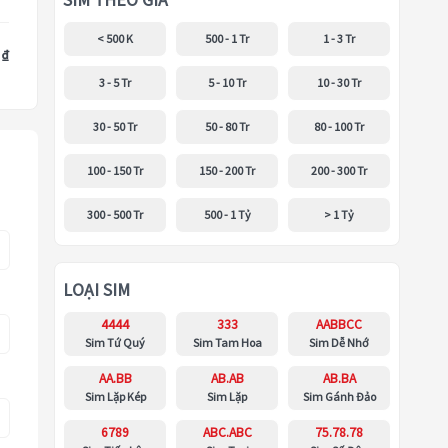
SIM THEO GIÁ
< 500 K
500 - 1 Tr
1 - 3 Tr
 ₫
3 - 5 Tr
5 - 10 Tr
10 - 30 Tr
30 - 50 Tr
50 - 80 Tr
80 - 100 Tr
100 - 150 Tr
150 - 200 Tr
200 - 300 Tr
300 - 500 Tr
500 - 1 Tỷ
> 1 Tỷ
LOẠI SIM
4444
333
AABBCC
Sim Tứ Quý
Sim Tam Hoa
Sim Dễ Nhớ
AA.BB
AB.AB
AB.BA
Sim Lặp Kép
Sim Lặp
Sim Gánh Đảo
6789
ABC.ABC
75.78.78