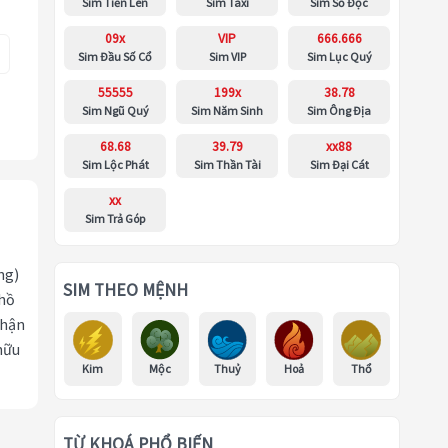
Sim Tiến Lên
Sim Taxi
Sim Số Độc
09x
VIP
666.666
Sim Đầu Số Cổ
Sim VIP
Sim Lục Quý
55555
199x
38.78
Sim Ngũ Quý
Sim Năm Sinh
Sim Ông Địa
68.68
39.79
xx88
Sim Lộc Phát
Sim Thần Tài
Sim Đại Cát
xx
Sim Trả Góp
ng)
SIM THEO MỆNH
 hồ
nhận
hữu
Kim
Mộc
Thuỷ
Hoả
Thổ
TỪ KHOÁ PHỔ BIẾN