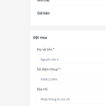
Ghi chú:
Giá bán:
Đặt mua
Họ và tên
*
Số điện thoại
*
Địa chỉ