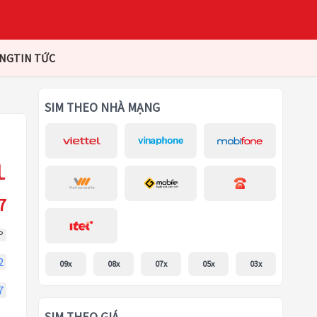
ÀNG
TIN TỨC
SIM THEO NHÀ MẠNG
7
P
2
09x
08x
07x
05x
03x
7