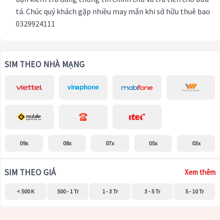
tá. Chúc quý khách gặp nhiều may mắn khi sở hữu thuê bao
0329924111
SIM THEO NHÀ MẠNG
09x
08x
07x
05x
03x
SIM THEO GIÁ
Xem thêm
< 500 K
500 - 1 Tr
1 - 3 Tr
3 - 5 Tr
5 - 10 Tr