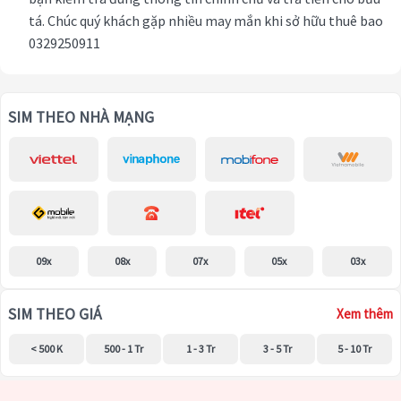
tá. Chúc quý khách gặp nhiều may mắn khi sở hữu thuê bao
0329250911
SIM THEO NHÀ MẠNG
09x
08x
07x
05x
03x
SIM THEO GIÁ
Xem thêm
< 500 K
500 - 1 Tr
1 - 3 Tr
3 - 5 Tr
5 - 10 Tr