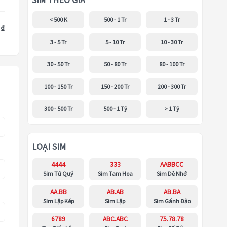
SIM THEO GIÁ
< 500 K
500 - 1 Tr
1 - 3 Tr
 ₫
3 - 5 Tr
5 - 10 Tr
10 - 30 Tr
30 - 50 Tr
50 - 80 Tr
80 - 100 Tr
100 - 150 Tr
150 - 200 Tr
200 - 300 Tr
300 - 500 Tr
500 - 1 Tỷ
> 1 Tỷ
LOẠI SIM
4444
333
AABBCC
Sim Tứ Quý
Sim Tam Hoa
Sim Dễ Nhớ
AA.BB
AB.AB
AB.BA
Sim Lặp Kép
Sim Lặp
Sim Gánh Đảo
6789
ABC.ABC
75.78.78