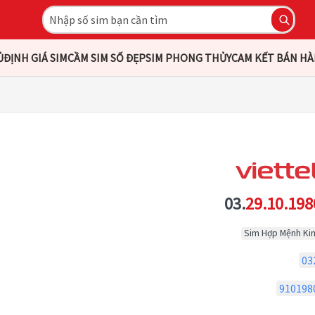
Ủ
ĐỊNH GIÁ SIM
CẦM SIM SỐ ĐẸP
SIM PHONG THỦY
CAM KẾT BÁN H
03.
29.10.198
Sim Hợp Mệnh Ki
03
910198