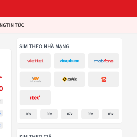
ÀNG
TIN TỨC
SIM THEO NHÀ MẠNG
0
m
2
09x
08x
07x
05x
03x
0