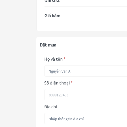
Ghi chú:
Giá bán:
Đặt mua
Họ và tên
*
Số điện thoại
*
Địa chỉ