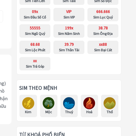
Sim Tiến Lên
Sim Taxi
Sim Số Độc
09x
VIP
666.666
Sim Đầu Số Cổ
Sim VIP
Sim Lục Quý
55555
199x
38.78
Sim Ngũ Quý
Sim Năm Sinh
Sim Ông Địa
68.68
39.79
xx88
Sim Lộc Phát
Sim Thần Tài
Sim Đại Cát
xx
Sim Trả Góp
ng)
SIM THEO MỆNH
 hồ
nhận
hữu
Kim
Mộc
Thuỷ
Hoả
Thổ
TỪ KHOÁ PHỔ BIẾN