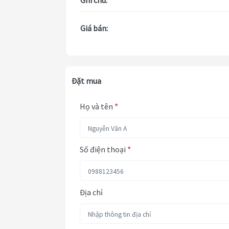
Ghi chú:
Giá bán:
Đặt mua
Họ và tên
*
Số điện thoại
*
Địa chỉ