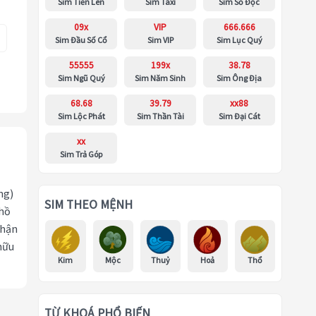
Sim Tiến Lên
Sim Taxi
Sim Số Độc
09x
VIP
666.666
Sim Đầu Số Cổ
Sim VIP
Sim Lục Quý
55555
199x
38.78
Sim Ngũ Quý
Sim Năm Sinh
Sim Ông Địa
68.68
39.79
xx88
Sim Lộc Phát
Sim Thần Tài
Sim Đại Cát
xx
Sim Trả Góp
ng)
SIM THEO MỆNH
 hồ
nhận
hữu
Kim
Mộc
Thuỷ
Hoả
Thổ
TỪ KHOÁ PHỔ BIẾN