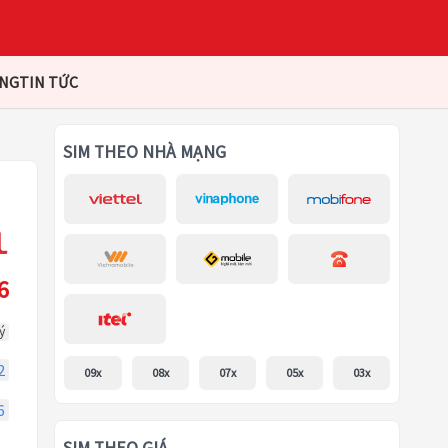
ÀNG
TIN TỨC
SIM THEO NHÀ MẠNG
6
ý
2
09x
08x
07x
05x
03x
6