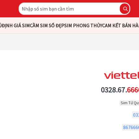
Ủ
ĐỊNH GIÁ SIM
CẦM SIM SỐ ĐẸP
SIM PHONG THỦY
CAM KẾT BÁN H
0328.67.
666
Sim Tứ Qu
03
867666