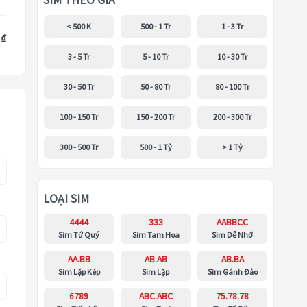
SIM THEO GIÁ
< 500 K
500 - 1 Tr
1 - 3 Tr
 ₫
3 - 5 Tr
5 - 10 Tr
10 - 30 Tr
30 - 50 Tr
50 - 80 Tr
80 - 100 Tr
100 - 150 Tr
150 - 200 Tr
200 - 300 Tr
300 - 500 Tr
500 - 1 Tỷ
> 1 Tỷ
LOẠI SIM
4444
333
AABBCC
Sim Tứ Quý
Sim Tam Hoa
Sim Dễ Nhớ
AA.BB
AB.AB
AB.BA
Sim Lặp Kép
Sim Lặp
Sim Gánh Đảo
6789
ABC.ABC
75.78.78