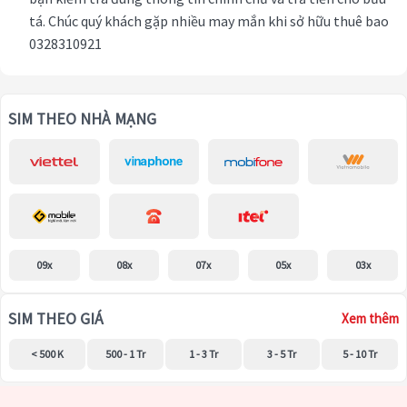
tá. Chúc quý khách gặp nhiều may mắn khi sở hữu thuê bao
0328310921
SIM THEO NHÀ MẠNG
09x
08x
07x
05x
03x
SIM THEO GIÁ
Xem thêm
< 500 K
500 - 1 Tr
1 - 3 Tr
3 - 5 Tr
5 - 10 Tr