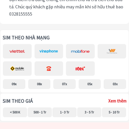
tá. Chúc quý khách gặp nhiều may mắn khi sở hữu thuê bao
0328155555
SIM THEO NHÀ MẠNG
09x
08x
07x
05x
03x
SIM THEO GIÁ
Xem thêm
< 500 K
500 - 1 Tr
1 - 3 Tr
3 - 5 Tr
5 - 10 Tr