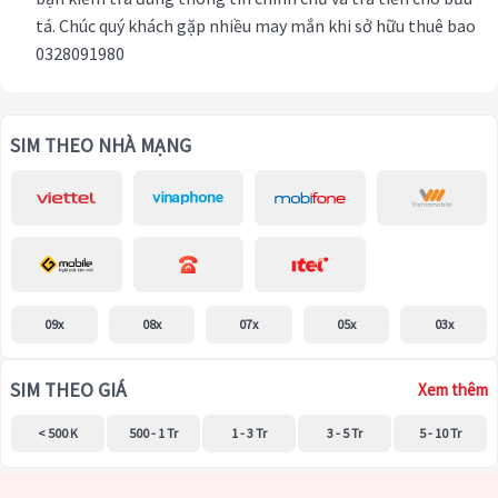
tá. Chúc quý khách gặp nhiều may mắn khi sở hữu thuê bao
0328091980
SIM THEO NHÀ MẠNG
09x
08x
07x
05x
03x
SIM THEO GIÁ
Xem thêm
< 500 K
500 - 1 Tr
1 - 3 Tr
3 - 5 Tr
5 - 10 Tr