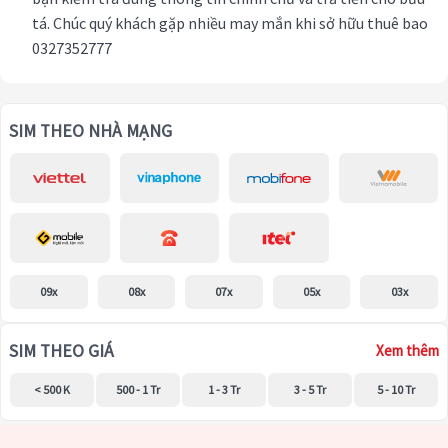
tá. Chúc quý khách gặp nhiều may mắn khi sở hữu thuê bao
0327352777
SIM THEO NHÀ MẠNG
09x
08x
07x
05x
03x
SIM THEO GIÁ
Xem thêm
< 500 K
500 - 1 Tr
1 - 3 Tr
3 - 5 Tr
5 - 10 Tr