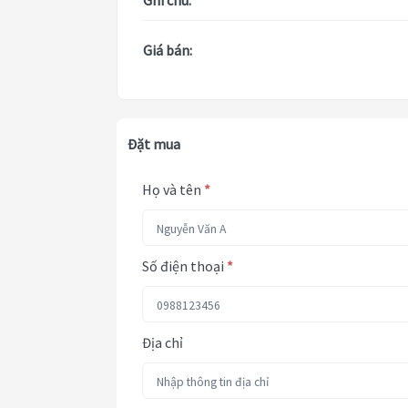
Ghi chú:
Giá bán:
Đặt mua
Họ và tên
*
Số điện thoại
*
Địa chỉ