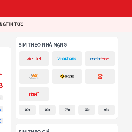
ÀNG
TIN TỨC
SIM THEO NHÀ MẠNG
3
a
2
09x
08x
07x
05x
03x
3