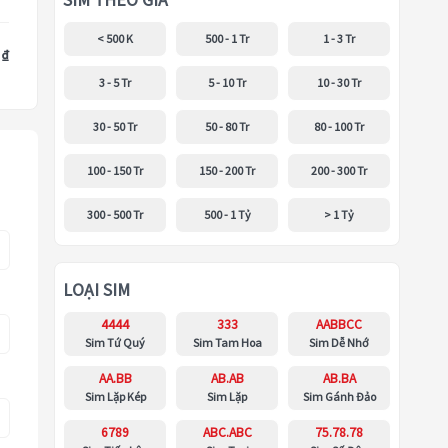
SIM THEO GIÁ
< 500 K
500 - 1 Tr
1 - 3 Tr
 ₫
3 - 5 Tr
5 - 10 Tr
10 - 30 Tr
30 - 50 Tr
50 - 80 Tr
80 - 100 Tr
100 - 150 Tr
150 - 200 Tr
200 - 300 Tr
300 - 500 Tr
500 - 1 Tỷ
> 1 Tỷ
LOẠI SIM
4444
333
AABBCC
Sim Tứ Quý
Sim Tam Hoa
Sim Dễ Nhớ
AA.BB
AB.AB
AB.BA
Sim Lặp Kép
Sim Lặp
Sim Gánh Đảo
6789
ABC.ABC
75.78.78