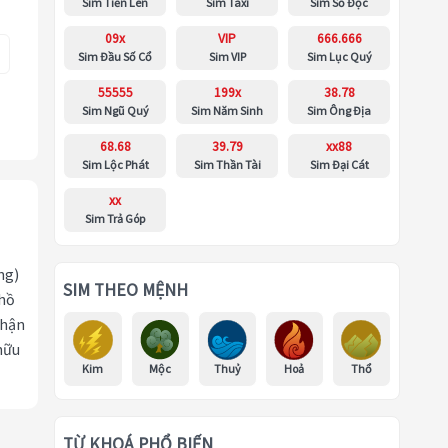
Sim Tiến Lên
Sim Taxi
Sim Số Độc
09x
VIP
666.666
Sim Đầu Số Cổ
Sim VIP
Sim Lục Quý
55555
199x
38.78
Sim Ngũ Quý
Sim Năm Sinh
Sim Ông Địa
68.68
39.79
xx88
Sim Lộc Phát
Sim Thần Tài
Sim Đại Cát
xx
Sim Trả Góp
ng)
SIM THEO MỆNH
 hồ
nhận
hữu
Kim
Mộc
Thuỷ
Hoả
Thổ
TỪ KHOÁ PHỔ BIẾN