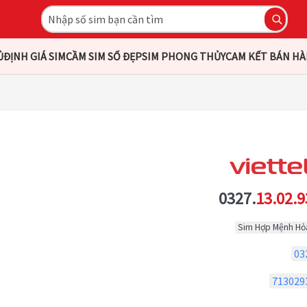
Ủ
ĐỊNH GIÁ SIM
CẦM SIM SỐ ĐẸP
SIM PHONG THỦY
CAM KẾT BÁN H
0327.
13.02.9
Sim Hợp Mệnh Hỏ
03
713029