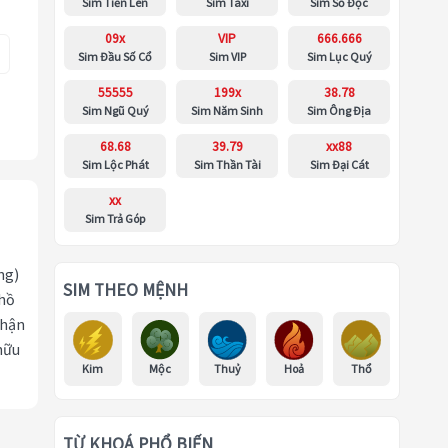
Sim Tiến Lên
Sim Taxi
Sim Số Độc
09x
VIP
666.666
Sim Đầu Số Cổ
Sim VIP
Sim Lục Quý
55555
199x
38.78
Sim Ngũ Quý
Sim Năm Sinh
Sim Ông Địa
68.68
39.79
xx88
Sim Lộc Phát
Sim Thần Tài
Sim Đại Cát
xx
Sim Trả Góp
ng)
SIM THEO MỆNH
 hồ
nhận
hữu
Kim
Mộc
Thuỷ
Hoả
Thổ
TỪ KHOÁ PHỔ BIẾN