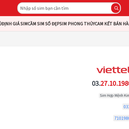
Ủ
ĐỊNH GIÁ SIM
CẦM SIM SỐ ĐẸP
SIM PHONG THỦY
CAM KẾT BÁN H
03.
27.10.198
Sim Hợp Mệnh Ki
03
710198