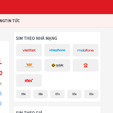
ÀNG
TIN TỨC
SIM THEO NHÀ MẠNG
0
m
2
09x
08x
07x
05x
03x
0