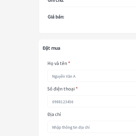
Ghi chú:
Giá bán:
Đặt mua
Họ và tên
*
Số điện thoại
*
Địa chỉ