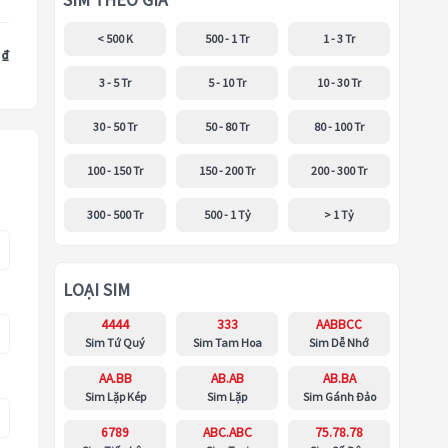
SIM THEO GIÁ
< 500 K
500 - 1 Tr
1 - 3 Tr
 ₫
3 - 5 Tr
5 - 10 Tr
10 - 30 Tr
30 - 50 Tr
50 - 80 Tr
80 - 100 Tr
100 - 150 Tr
150 - 200 Tr
200 - 300 Tr
300 - 500 Tr
500 - 1 Tỷ
> 1 Tỷ
LOẠI SIM
4444
333
AABBCC
Sim Tứ Quý
Sim Tam Hoa
Sim Dễ Nhớ
AA.BB
AB.AB
AB.BA
Sim Lặp Kép
Sim Lặp
Sim Gánh Đảo
6789
ABC.ABC
75.78.78