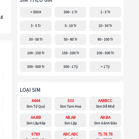
SIM THEO GIÁ
< 500 K
500 - 1 Tr
1 - 3 Tr
 ₫
3 - 5 Tr
5 - 10 Tr
10 - 30 Tr
30 - 50 Tr
50 - 80 Tr
80 - 100 Tr
100 - 150 Tr
150 - 200 Tr
200 - 300 Tr
300 - 500 Tr
500 - 1 Tỷ
> 1 Tỷ
LOẠI SIM
4444
333
AABBCC
Sim Tứ Quý
Sim Tam Hoa
Sim Dễ Nhớ
AA.BB
AB.AB
AB.BA
Sim Lặp Kép
Sim Lặp
Sim Gánh Đảo
6789
ABC.ABC
75.78.78