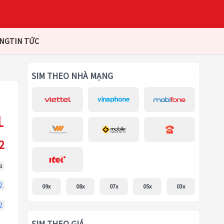
ÀNG
TIN TỨC
SIM THEO NHÀ MẠNG
2
a
2
09x
08x
07x
05x
03x
2