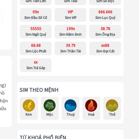
Sim Tiến Lên
Sim Taxi
Sim Số Độc
09x
VIP
666.666
Sim Đầu Số Cổ
Sim VIP
Sim Lục Quý
55555
199x
38.78
Sim Ngũ Quý
Sim Năm Sinh
Sim Ông Địa
68.68
39.79
xx88
Sim Lộc Phát
Sim Thần Tài
Sim Đại Cát
xx
Sim Trả Góp
ng)
SIM THEO MỆNH
 hồ
nhận
hữu
Kim
Mộc
Thuỷ
Hoả
Thổ
TỪ KHOÁ PHỔ BIẾN