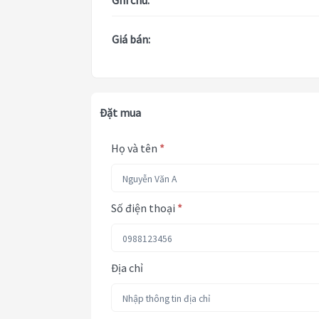
Ghi chú:
Giá bán:
Đặt mua
Họ và tên
*
Số điện thoại
*
Địa chỉ