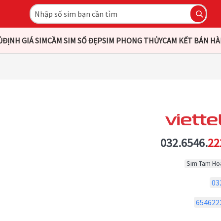
Ủ
ĐỊNH GIÁ SIM
CẦM SIM SỐ ĐẸP
SIM PHONG THỦY
CAM KẾT BÁN H
032.6546.
22
Sim Tam Ho
03
654622