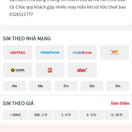
tá. Chúc quý khách gặp nhiều may mắn khi sở hữu thuê bao
0326521777
SIM THEO NHÀ MẠNG
09x
08x
07x
05x
03x
SIM THEO GIÁ
Xem thêm
< 500 K
500 - 1 Tr
1 - 3 Tr
3 - 5 Tr
5 - 10 Tr