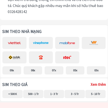
tá. Chúc quý khách gặp nhiều may mắn khi sở hữu thuê bao
0326428142
SIM THEO NHÀ MẠNG
09x
08x
07x
05x
03x
SIM THEO GIÁ
Xem thêm
< 500 K
500 - 1 Tr
1 - 3 Tr
3 - 5 Tr
5 - 10 Tr