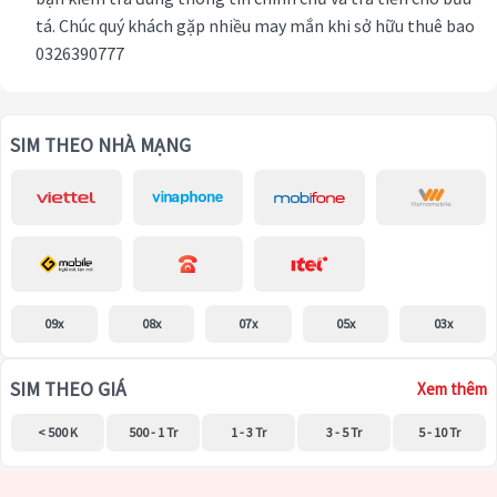
tá. Chúc quý khách gặp nhiều may mắn khi sở hữu thuê bao
0326390777
SIM THEO NHÀ MẠNG
09x
08x
07x
05x
03x
SIM THEO GIÁ
Xem thêm
< 500 K
500 - 1 Tr
1 - 3 Tr
3 - 5 Tr
5 - 10 Tr