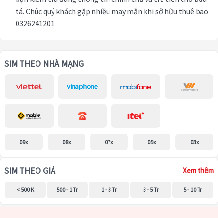
tá. Chúc quý khách gặp nhiều may mắn khi sở hữu thuê bao
0326241201
SIM THEO NHÀ MẠNG
09x
08x
07x
05x
03x
SIM THEO GIÁ
Xem thêm
< 500 K
500 - 1 Tr
1 - 3 Tr
3 - 5 Tr
5 - 10 Tr