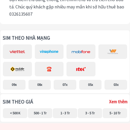
tá. Chúc quý khách gặp nhiều may mắn khi sở hữu thuê bao
0326135607
SIM THEO NHÀ MẠNG
09x
08x
07x
05x
03x
SIM THEO GIÁ
Xem thêm
< 500 K
500 - 1 Tr
1 - 3 Tr
3 - 5 Tr
5 - 10 Tr