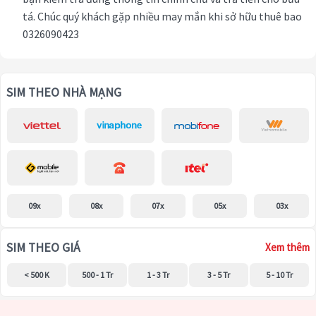
tá. Chúc quý khách gặp nhiều may mắn khi sở hữu thuê bao
0326090423
SIM THEO NHÀ MẠNG
09x
08x
07x
05x
03x
SIM THEO GIÁ
Xem thêm
< 500 K
500 - 1 Tr
1 - 3 Tr
3 - 5 Tr
5 - 10 Tr