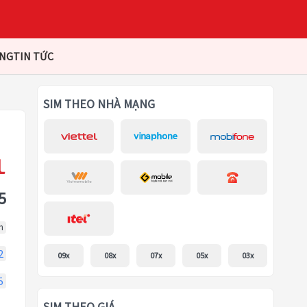
ÀNG
TIN TỨC
SIM THEO NHÀ MẠNG
5
m
2
09x
08x
07x
05x
03x
5