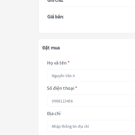
Ghi chú:
Giá bán:
Đặt mua
Họ và tên
*
Số điện thoại
*
Địa chỉ