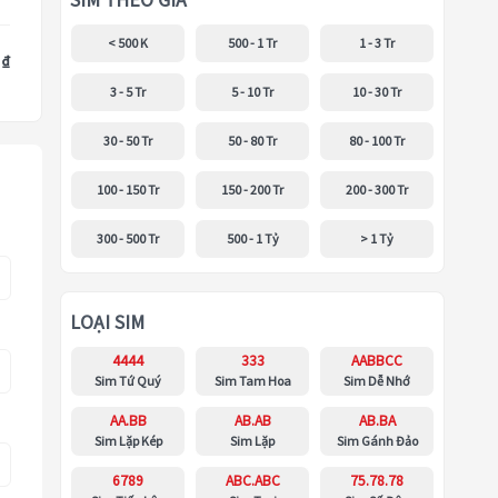
SIM THEO GIÁ
< 500 K
500 - 1 Tr
1 - 3 Tr
 ₫
3 - 5 Tr
5 - 10 Tr
10 - 30 Tr
30 - 50 Tr
50 - 80 Tr
80 - 100 Tr
100 - 150 Tr
150 - 200 Tr
200 - 300 Tr
300 - 500 Tr
500 - 1 Tỷ
> 1 Tỷ
LOẠI SIM
4444
333
AABBCC
Sim Tứ Quý
Sim Tam Hoa
Sim Dễ Nhớ
AA.BB
AB.AB
AB.BA
Sim Lặp Kép
Sim Lặp
Sim Gánh Đảo
6789
ABC.ABC
75.78.78