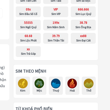
Sim Tiến Lên
Sim Taxi
Sim Số Độc
09x
VIP
666.666
Sim Đầu Số Cổ
Sim VIP
Sim Lục Quý
55555
199x
38.78
Sim Ngũ Quý
Sim Năm Sinh
Sim Ông Địa
68.68
39.79
xx88
Sim Lộc Phát
Sim Thần Tài
Sim Đại Cát
xx
Sim Trả Góp
ng)
SIM THEO MỆNH
 hồ
nhận
hữu
Kim
Mộc
Thuỷ
Hoả
Thổ
TỪ KHOÁ PHỔ BIẾN