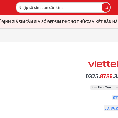
Ủ
ĐỊNH GIÁ SIM
CẦM SIM SỐ ĐẸP
SIM PHONG THỦY
CAM KẾT BÁN H
0325.
8786
.3
Sim Hợp Mệnh Ki
03
587863