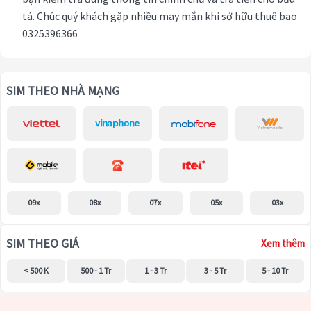
tá. Chúc quý khách gặp nhiều may mắn khi sở hữu thuê bao
0325396366
SIM THEO NHÀ MẠNG
09x
08x
07x
05x
03x
SIM THEO GIÁ
Xem thêm
< 500 K
500 - 1 Tr
1 - 3 Tr
3 - 5 Tr
5 - 10 Tr