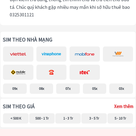
tá. Chúc quý khách gặp nhiều may mắn khi sở hữu thuê bao
0325301121
SIM THEO NHÀ MẠNG
09x
08x
07x
05x
03x
SIM THEO GIÁ
Xem thêm
< 500 K
500 - 1 Tr
1 - 3 Tr
3 - 5 Tr
5 - 10 Tr