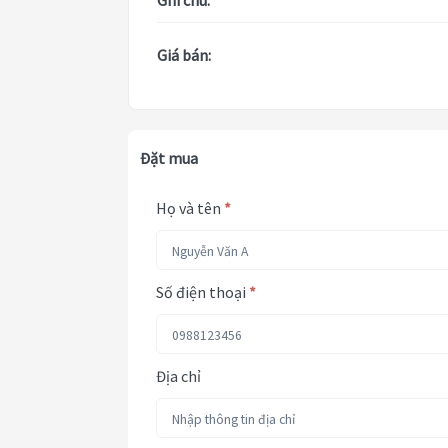
Ghi chú:
Giá bán:
Đặt mua
Họ và tên
*
Số điện thoại
*
Địa chỉ