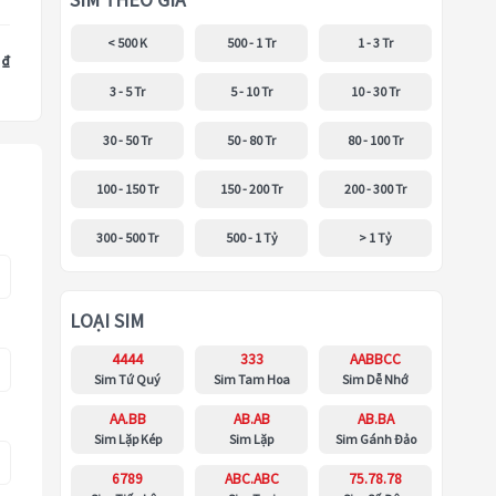
SIM THEO GIÁ
< 500 K
500 - 1 Tr
1 - 3 Tr
 ₫
3 - 5 Tr
5 - 10 Tr
10 - 30 Tr
30 - 50 Tr
50 - 80 Tr
80 - 100 Tr
100 - 150 Tr
150 - 200 Tr
200 - 300 Tr
300 - 500 Tr
500 - 1 Tỷ
> 1 Tỷ
LOẠI SIM
4444
333
AABBCC
Sim Tứ Quý
Sim Tam Hoa
Sim Dễ Nhớ
AA.BB
AB.AB
AB.BA
Sim Lặp Kép
Sim Lặp
Sim Gánh Đảo
6789
ABC.ABC
75.78.78