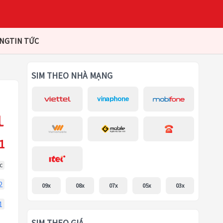
ÀNG
TIN TỨC
SIM THEO NHÀ MẠNG
1
c
2
09x
08x
07x
05x
03x
1