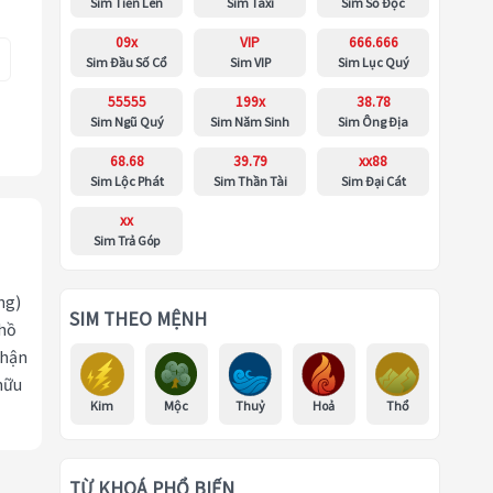
Sim Tiến Lên
Sim Taxi
Sim Số Độc
09x
VIP
666.666
Sim Đầu Số Cổ
Sim VIP
Sim Lục Quý
55555
199x
38.78
Sim Ngũ Quý
Sim Năm Sinh
Sim Ông Địa
68.68
39.79
xx88
Sim Lộc Phát
Sim Thần Tài
Sim Đại Cát
xx
Sim Trả Góp
ng)
SIM THEO MỆNH
 hồ
nhận
hữu
Kim
Mộc
Thuỷ
Hoả
Thổ
TỪ KHOÁ PHỔ BIẾN