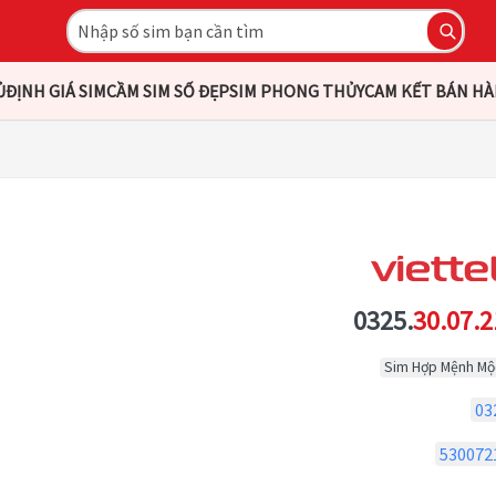
Ủ
ĐỊNH GIÁ SIM
CẦM SIM SỐ ĐẸP
SIM PHONG THỦY
CAM KẾT BÁN H
0325.
30.07.2
Sim Hợp Mệnh Mộ
03
530072