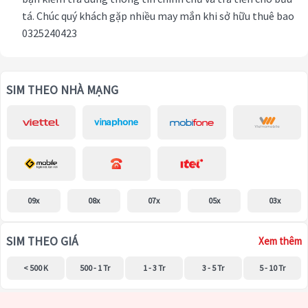
tá. Chúc quý khách gặp nhiều may mắn khi sở hữu thuê bao
0325240423
SIM THEO NHÀ MẠNG
09x
08x
07x
05x
03x
SIM THEO GIÁ
Xem thêm
< 500 K
500 - 1 Tr
1 - 3 Tr
3 - 5 Tr
5 - 10 Tr