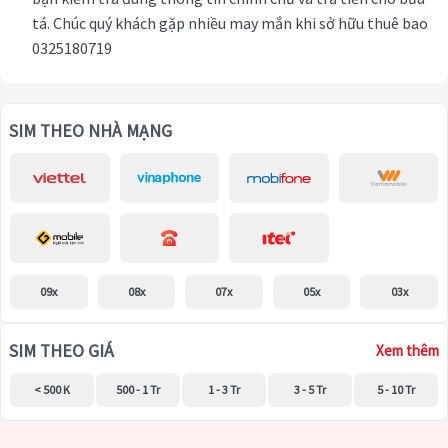
tá. Chúc quý khách gặp nhiều may mắn khi sở hữu thuê bao
0325180719
SIM THEO NHÀ MẠNG
09x
08x
07x
05x
03x
SIM THEO GIÁ
Xem thêm
< 500 K
500 - 1 Tr
1 - 3 Tr
3 - 5 Tr
5 - 10 Tr