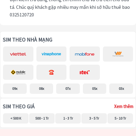
tá. Chúc quý khách gặp nhiều may mắn khi sở hữu thuê bao
0325120720
SIM THEO NHÀ MẠNG
09x
08x
07x
05x
03x
SIM THEO GIÁ
Xem thêm
< 500 K
500 - 1 Tr
1 - 3 Tr
3 - 5 Tr
5 - 10 Tr