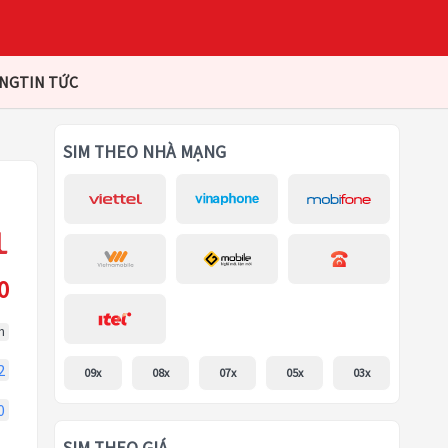
ÀNG
TIN TỨC
SIM THEO NHÀ MẠNG
0
m
2
09x
08x
07x
05x
03x
0