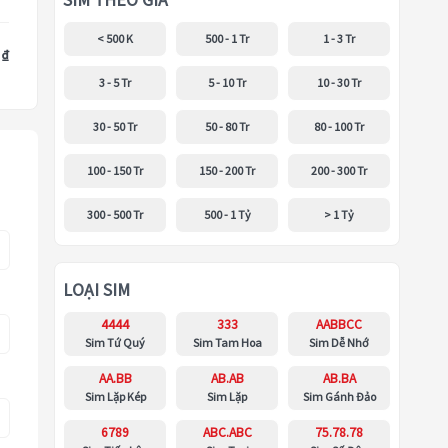
SIM THEO GIÁ
< 500 K
500 - 1 Tr
1 - 3 Tr
 ₫
3 - 5 Tr
5 - 10 Tr
10 - 30 Tr
30 - 50 Tr
50 - 80 Tr
80 - 100 Tr
100 - 150 Tr
150 - 200 Tr
200 - 300 Tr
300 - 500 Tr
500 - 1 Tỷ
> 1 Tỷ
LOẠI SIM
4444
333
AABBCC
Sim Tứ Quý
Sim Tam Hoa
Sim Dễ Nhớ
AA.BB
AB.AB
AB.BA
Sim Lặp Kép
Sim Lặp
Sim Gánh Đảo
6789
ABC.ABC
75.78.78