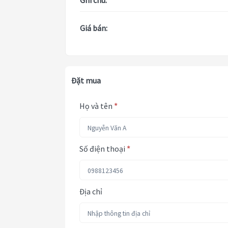
Ghi chú:
Giá bán:
Đặt mua
Họ và tên
*
Số điện thoại
*
Địa chỉ