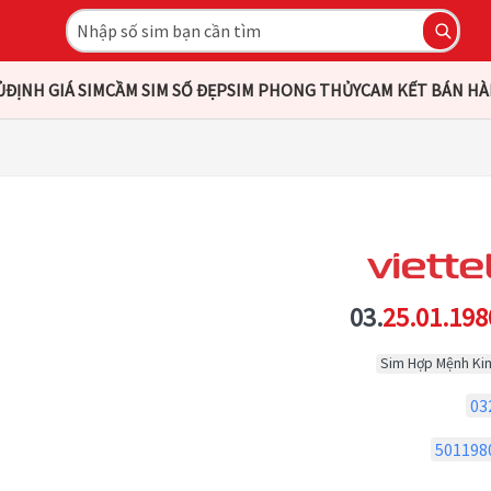
Ủ
ĐỊNH GIÁ SIM
CẦM SIM SỐ ĐẸP
SIM PHONG THỦY
CAM KẾT BÁN H
03.
25.01.198
Sim Hợp Mệnh Ki
03
501198