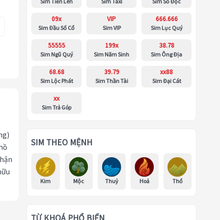
Sim Tiến Lên
Sim Taxi
Sim Số Độc
09x
VIP
666.666
Sim Đầu Số Cổ
Sim VIP
Sim Lục Quý
55555
199x
38.78
Sim Ngũ Quý
Sim Năm Sinh
Sim Ông Địa
68.68
39.79
xx88
Sim Lộc Phát
Sim Thần Tài
Sim Đại Cát
xx
Sim Trả Góp
ng)
SIM THEO MỆNH
 hồ
nhận
hữu
Kim
Mộc
Thuỷ
Hoả
Thổ
TỪ KHOÁ PHỔ BIẾN