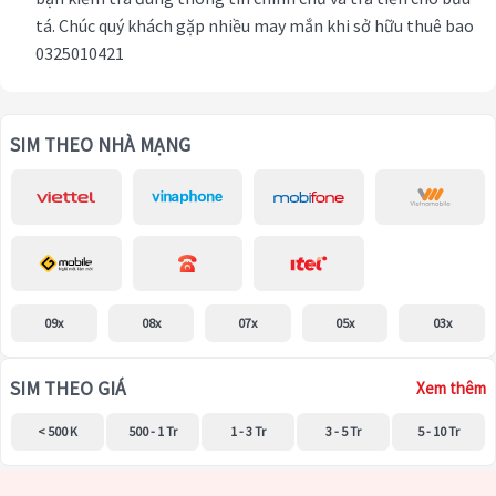
tá. Chúc quý khách gặp nhiều may mắn khi sở hữu thuê bao
0325010421
SIM THEO NHÀ MẠNG
09x
08x
07x
05x
03x
SIM THEO GIÁ
Xem thêm
< 500 K
500 - 1 Tr
1 - 3 Tr
3 - 5 Tr
5 - 10 Tr