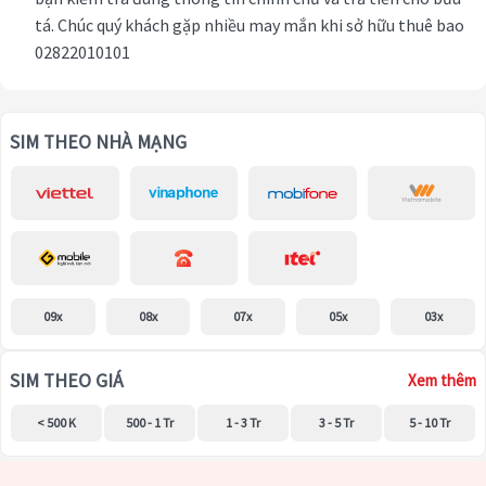
tá. Chúc quý khách gặp nhiều may mắn khi sở hữu thuê bao
02822010101
SIM THEO NHÀ MẠNG
09x
08x
07x
05x
03x
SIM THEO GIÁ
Xem thêm
< 500 K
500 - 1 Tr
1 - 3 Tr
3 - 5 Tr
5 - 10 Tr