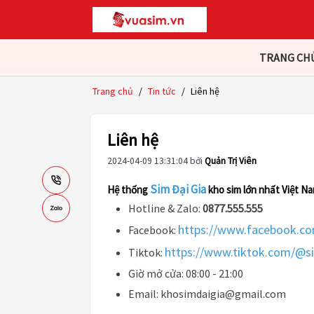
TRANG CH
Trang chủ
/
Tin tức
/
Liên hệ
Liên hệ
2024-04-09 13:31:04 bởi
Quản Trị Viên
Sim Đại Gia
Hệ thống
kho sim lớn nhất Việt N
Hotline & Zalo:
0877.555.555
https://www.facebook.c
Facebook:
https://www.tiktok.com/@s
Tiktok:
Giờ mở cửa: 08:00 - 21:00
Email:
khosimdaigia@gmail.com