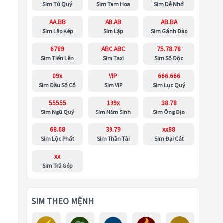
Sim Tứ Quý
Sim Tam Hoa
Sim Dễ Nhớ
AA.BB
AB.AB
AB.BA
Sim Lặp Kép
Sim Lặp
Sim Gánh Đảo
6789
ABC.ABC
75.78.78
Sim Tiến Lên
Sim Taxi
Sim Số Độc
09x
VIP
666.666
Sim Đầu Số Cổ
Sim VIP
Sim Lục Quý
55555
199x
38.78
Sim Ngũ Quý
Sim Năm Sinh
Sim Ông Địa
68.68
39.79
xx88
Sim Lộc Phát
Sim Thần Tài
Sim Đại Cát
xx
Sim Trả Góp
SIM THEO MỆNH