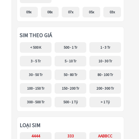
09x
08x
07x
05x
03x
SIM THEO GIÁ
< 500 K
500 - 1 Tr
1 - 3 Tr
3 - 5 Tr
5 - 10 Tr
10 - 30 Tr
30 - 50 Tr
50 - 80 Tr
80 - 100 Tr
100 - 150 Tr
150 - 200 Tr
200 - 300 Tr
300 - 500 Tr
500 - 1 Tỷ
> 1 Tỷ
LOẠI SIM
4444
333
AABBCC