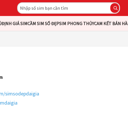
Ủ
ĐỊNH GIÁ SIM
CẦM SIM SỐ ĐẸP
SIM PHONG THỦY
CAM KẾT BÁN H
am
om/simsodepdaigia
imdaigia