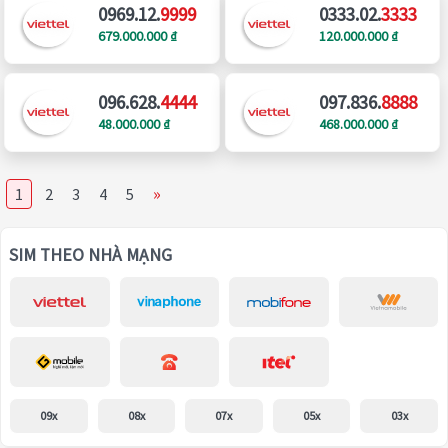
0969.12.
9999
0333.02.
3333
679.000.000 ₫
120.000.000 ₫
096.628.
4444
097.836.
8888
48.000.000 ₫
468.000.000 ₫
»
1
2
3
4
5
SIM THEO NHÀ MẠNG
09x
08x
07x
05x
03x